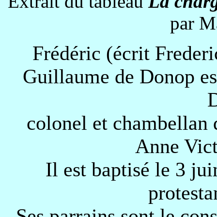
Extrait du tableau
La charg
par M
Frédéric (écrit Freder
Guillaume de Donop est 
colonel et chambellan 
Anne Vict
Il est baptisé le 3 ju
protesta
Ses parrains sont le cons