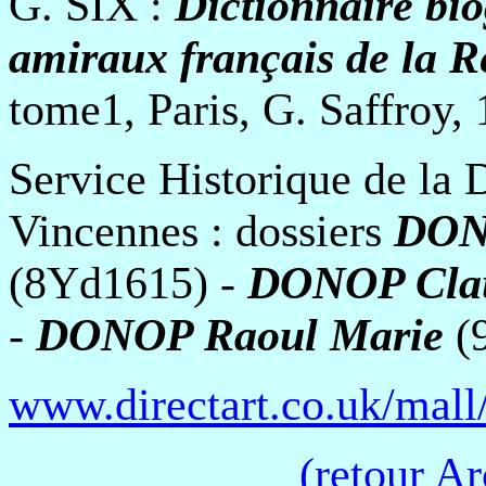
G. SIX :
Dictionnaire bi
amiraux français de la R
tome1, Paris, G. Saffroy,
Service Historique de la 
Vincennes : dossiers
DONO
(8Yd1615) -
DONOP Clau
-
DONOP Raoul Marie
(
www.directart.co.uk/mal
(retour A