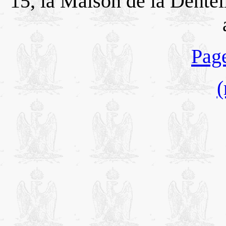
15, la Maison de la Dentell
Page
(